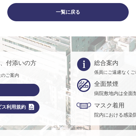
一覧に戻る
方、付添いの方
総合案内
係員にご遠慮なくご
設のご案内
全面禁煙
病院敷地内は全面
マスク着用
ビス利用規約
院内における感染