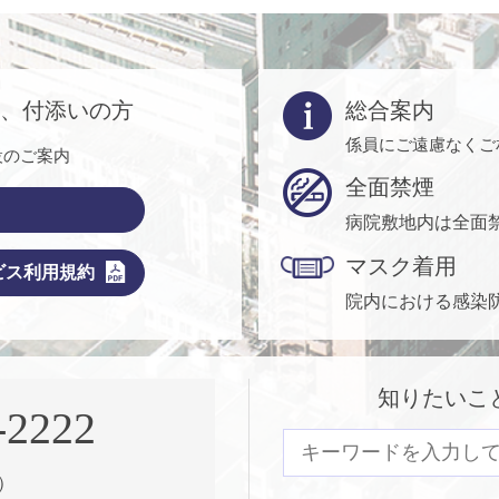
方、付添いの方
総合案内
係員にご遠慮なくご
設のご案内
全面禁煙
病院敷地内は全面
マスク着用
ビス利用規約
院内における感染
知りたいこ
-2222
）