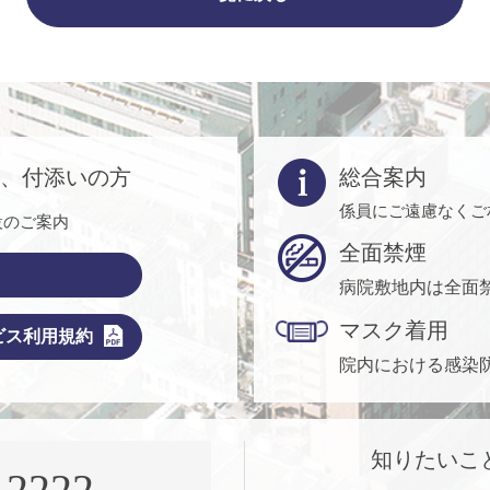
方、付添いの方
総合案内
係員にご遠慮なくご
設のご案内
全面禁煙
病院敷地内は全面
マスク着用
ビス利用規約
院内における感染
知りたいこ
-2222