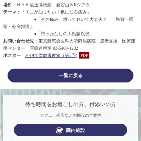
場所
：ＮＨＫ放送博物館 愛宕山８Kシアタ－
テーマ
：「そこが知りたい！気になる痛み」
●「その痛み、放っておいて大丈夫？ 胸背・咽
頭・心窩部痛」
●「待ったなしの大動脈疾患」
お問い合わせ先
：東京慈恵会医科大学附属病院 患者支援 医療連
携センター 医療連携室 03-5400-1202
ポスター
：
2019年度健康教室（第5回)
一覧に戻る
待ち時間をお過ごしの方、付添いの方
カフェ、売店などの施設のご案内
院内施設